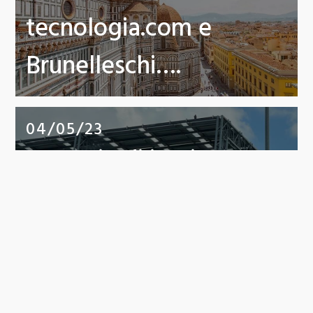
tecnologia.com e
Brunelleschi….
04/05/23
Esempio di impianto
Fotovoltaico
sospeso….!!!